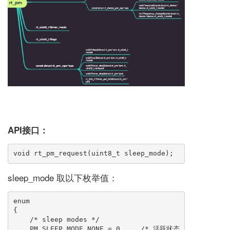
API接口：
void rt_pm_request(uint8_t sleep_mode);
sleep_mode 取以下枚举值：
enum

{

    /* sleep modes */

    PM_SLEEP_MODE_NONE = 0,    /* 活跃状态 