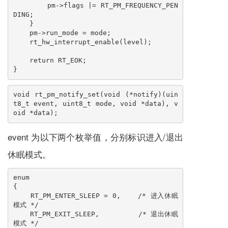
        pm->flags |= RT_PM_FREQUENCY_PEN
DING;

    }

    pm->run_mode = mode;

    rt_hw_interrupt_enable(level);

    return RT_EOK;

}
void rt_pm_notify_set(void (*notify)(uin
t8_t event, uint8_t mode, void *data), v
oid *data);
event 为以下两个枚举值，分别标识进入/退出
休眠模式。
enum

{

    RT_PM_ENTER_SLEEP = 0,    /* 进入休眠
模式 */

    RT_PM_EXIT_SLEEP,         /* 退出休眠
模式 */
