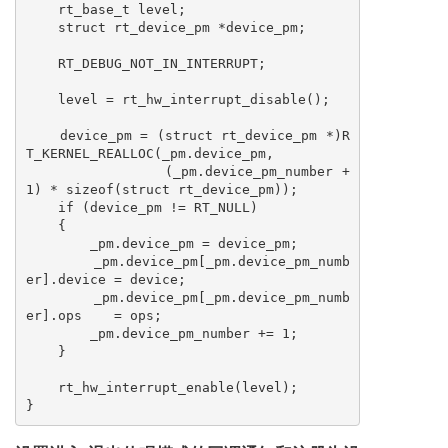
    rt_base_t level;

    struct rt_device_pm *device_pm;

    RT_DEBUG_NOT_IN_INTERRUPT;

    level = rt_hw_interrupt_disable();

    device_pm = (struct rt_device_pm *)R
T_KERNEL_REALLOC(_pm.device_pm,

                (_pm.device_pm_number + 
1) * sizeof(struct rt_device_pm));

    if (device_pm != RT_NULL)

    {

        _pm.device_pm = device_pm;

        _pm.device_pm[_pm.device_pm_numb
er].device = device;

        _pm.device_pm[_pm.device_pm_numb
er].ops    = ops;

        _pm.device_pm_number += 1;

    }

    rt_hw_interrupt_enable(level);

}