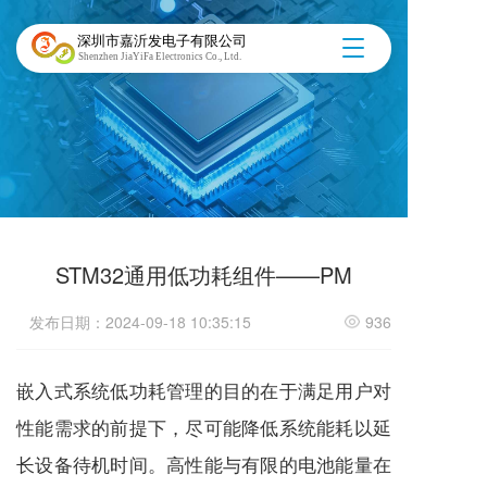
深圳市嘉沂发电子有限公司
T
Shenzhen JiaYiFa Electronics Co., Ltd.
o
g
g
l
e
n
a
v
i
g
STM32通用低功耗组件——PM
a
t
发布日期：2024-09-18 10:35:15
936
i
o
n
嵌入式系统低功耗管理的目的在于满足用户对
性能需求的前提下，尽可能降低系统能耗以延
长设备待机时间。高性能与有限的电池能量在