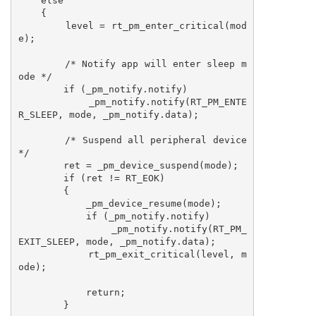
    else

    {

        level = rt_pm_enter_critical(mod
e);

        /* Notify app will enter sleep m
ode */

        if (_pm_notify.notify)

            _pm_notify.notify(RT_PM_ENTE
R_SLEEP, mode, _pm_notify.data);

        /* Suspend all peripheral device 
*/

        ret = _pm_device_suspend(mode);

        if (ret != RT_EOK)

        {

            _pm_device_resume(mode);

            if (_pm_notify.notify)

                _pm_notify.notify(RT_PM_
EXIT_SLEEP, mode, _pm_notify.data);

            rt_pm_exit_critical(level, m
ode);

            return;

        }
