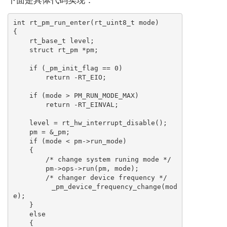
int rt_pm_run_enter(rt_uint8_t mode)

{

    rt_base_t level;

    struct rt_pm *pm;

    if (_pm_init_flag == 0)

        return -RT_EIO;

    if (mode > PM_RUN_MODE_MAX)

        return -RT_EINVAL;

    level = rt_hw_interrupt_disable();

    pm = &_pm;

    if (mode < pm->run_mode)

    {

        /* change system runing mode */

        pm->ops->run(pm, mode);

        /* changer device frequency */

        _pm_device_frequency_change(mod
e);

    }

    else

    {
