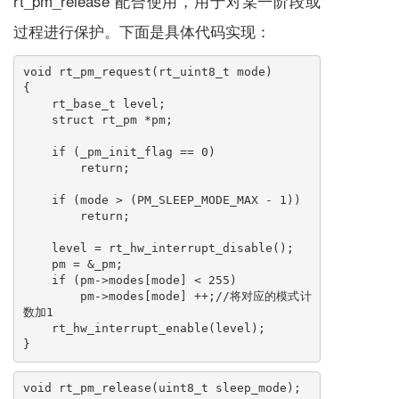
rt_pm_release 配合使用，用于对某一阶段或
过程进行保护。下面是具体代码实现：
void rt_pm_request(rt_uint8_t mode)

{

    rt_base_t level;

    struct rt_pm *pm;

    if (_pm_init_flag == 0)

        return;

    if (mode > (PM_SLEEP_MODE_MAX - 1))

        return;

    level = rt_hw_interrupt_disable();

    pm = &_pm;

    if (pm->modes[mode] < 255)

        pm->modes[mode] ++;//将对应的模式计
数加1

    rt_hw_interrupt_enable(level);

}
void rt_pm_release(uint8_t sleep_mode);