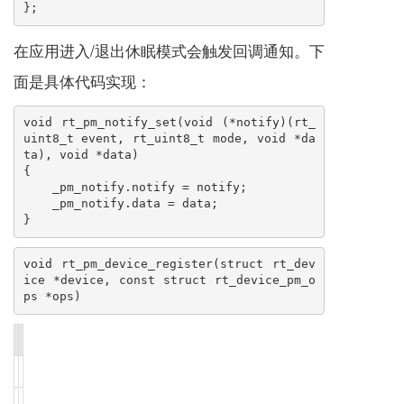
};
在应用进入/退出休眠模式会触发回调通知。下
面是具体代码实现：
void rt_pm_notify_set(void (*notify)(rt_
uint8_t event, rt_uint8_t mode, void *da
ta), void *data)

{

    _pm_notify.notify = notify;

    _pm_notify.data = data;

}
void rt_pm_device_register(struct rt_dev
ice *device, const struct rt_device_pm_o
ps *ops)