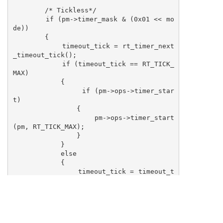
        /* Tickless*/

        if (pm->timer_mask & (0x01 << mo
de))

        {

            timeout_tick = rt_timer_next
_timeout_tick();

            if (timeout_tick == RT_TICK_
MAX)

            {

                if (pm->ops->timer_star
t)

                {

                    pm->ops->timer_start
(pm, RT_TICK_MAX);

                }

            }

            else

            {

                timeout_tick = timeout_t
ick - rt_tick_get();

                if (timeout_tick < RT_PM
_TICKLESS_THRESH)

                {

                    mode = PM_SLEEP_MODE